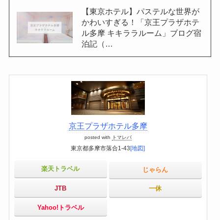
【東京ホテル】パステルな世界が
かわいすぎる！「京王プラザホテ
ル多摩 キキララルーム」ブログ宿
泊記（…
京王プラザホテル多摩
posted with
トマレバ
東京都多摩市落合1-43
[地図]
楽天トラベル
じゃらん
JTB
一休
Yahoo!トラベル