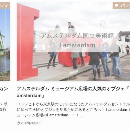
ランダ
オラン
カン
アムステルダム ミュージアム広場の人気のオブジェ「
amsterdam」
へ 朝
ユトレヒトから東京駅のモデルになったアムステルダムセントラル
直行
に戻って 例のオブジェを見るためにあるところへ！ I amsterdam 
ュージアム広場のI amsterdam！！！...
2012年3月29日