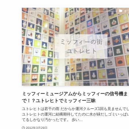
オ
ミッフィーミュージアムからミッフィーの信号機ま
で！？ユトレヒトでミッフィー三昧
ユトレヒトは若干の雨 だからか運河クルーズ1回も見ませんで
ユトレヒトの運河に結構期待してたのに水が緑だしゴミいっぱ
てるしかなり汚かったです。 歩い...
2012年3月29日