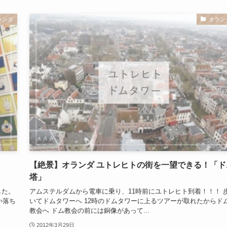
ランダ
オラン
【絶景】オランダ ユトレヒトの街を一望できる！「ド
塔」
した。
アムステルダムから電車に乗り、11時前にユトレヒト到着！！！ 
い落ち
いてドムタワーへ 12時のドムタワーに上るツアーが取れたからド
教会へ ドム教会の前には銅像があって...
2012年3月29日