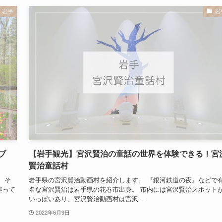
岩手
岩
ブ
【岩手観光】宮沢賢治の童話の世界を体験できる！宮
賢治童話村
 そ
岩手県の宮沢賢治動画村を紹介します。 『銀河鉄道の夜』などで
巡って
名な宮沢賢治は岩手県の花巻市出身。 市内には宮沢賢治スポット
いっぱいあり、宮沢賢治動画村は宮沢...
2022年6月9日