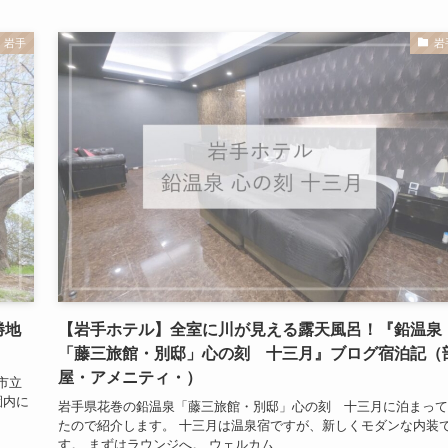
岩手
岩
勝地
【岩手ホテル】全室に川が見える露天風呂！『鉛温泉
「藤三旅館・別邸」心の刻 十三月』ブログ宿泊記（
屋・アメニティ・）
市立
園内に
岩手県花巻の鉛温泉「藤三旅館・別邸」心の刻 十三月に泊まって
たので紹介します。 十三月は温泉宿ですが、新しくモダンな内装
す。 まずはラウンジへ。 ウェルカム...