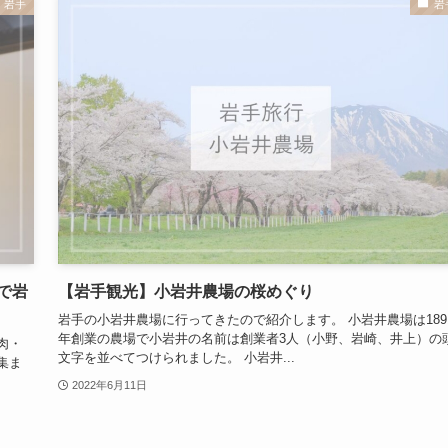
岩手
岩
で岩
【岩手観光】小岩井農場の桜めぐり
岩手の小岩井農場に行ってきたので紹介します。 小岩井農場は189
年創業の農場で小岩井の名前は創業者3人（小野、岩崎、井上）の
肉・
文字を並べてつけられました。 小岩井...
集ま
2022年6月11日