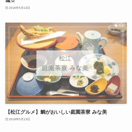
城☆
2018年5月13日
島根
【松江グルメ】鯛がおいしい庭園茶寮 みな美
2018年5月13日