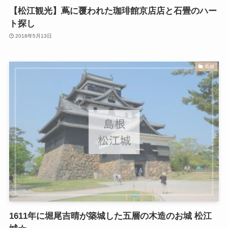
【松江観光】蔦に覆われた珈琲館京店店と石畳のハー
ト探し
2018年5月13日
島根
1611年に堀尾吉晴が築城した五層の木造のお城 松江