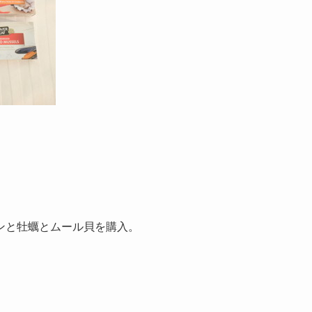
ンと牡蠣とムール貝を購入。