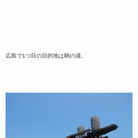
広島で1つ目の目的地は鞆の浦。