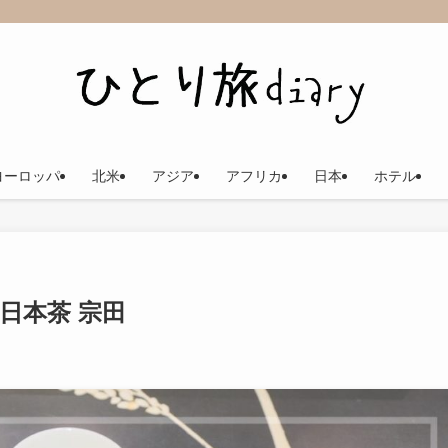
ヨーロッパ
北米
アジア
アフリカ
日本
ホテル
日本茶 宗田