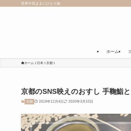
世界中気ままにひとり旅
ホーム
ホーム
日本
京都
京都のSNS映えのおすし 手鞠鮨と
2019年12月4日
2020年3月10日
京都