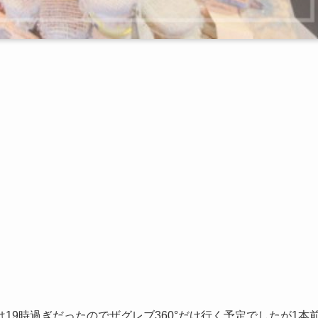
19時過ぎだったのでザグレブ360°だけ行く予定でしたが1本