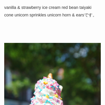
vanilla & strawberry ice cream red bean taiyaki
cone unicorn sprinkles unicorn horn & earsです。