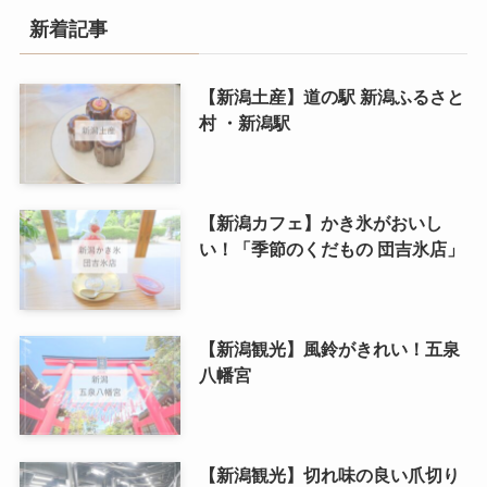
新着記事
【新潟土産】道の駅 新潟ふるさと
村 ・新潟駅
【新潟カフェ】かき氷がおいし
い！「季節のくだもの 団吉氷店」
【新潟観光】風鈴がきれい！五泉
八幡宮
【新潟観光】切れ味の良い爪切り