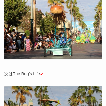
次はThe Bug’s Life