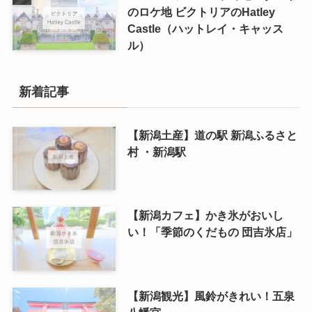
のロケ地 ビクトリアのHatley
Castle（ハットレイ・キャッス
ル）
新着記事
【新潟土産】道の駅 新潟ふるさと
村 ・新潟駅
【新潟カフェ】かき氷がおいし
い！「季節のくだもの 団吉氷店」
【新潟観光】風鈴がきれい！五泉