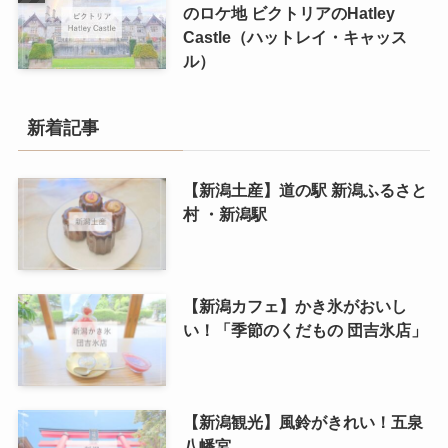
のロケ地 ビクトリアのHatley
Castle（ハットレイ・キャッス
ル）
新着記事
【新潟土産】道の駅 新潟ふるさと
村 ・新潟駅
【新潟カフェ】かき氷がおいし
い！「季節のくだもの 団吉氷店」
【新潟観光】風鈴がきれい！五泉
八幡宮