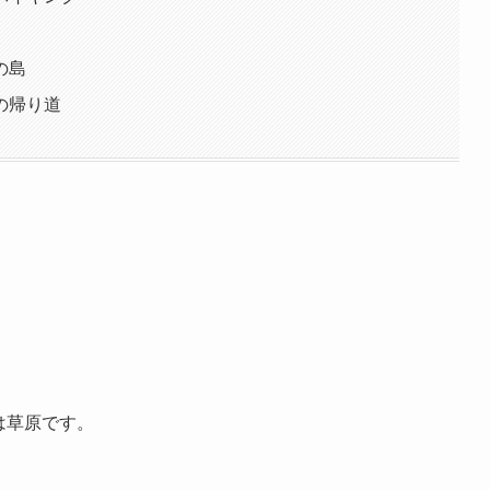
の島
の帰り道
色は草原です。