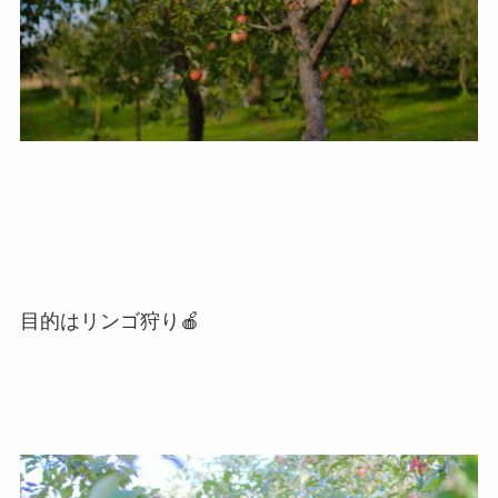
目的はリンゴ狩り🍎