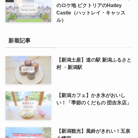
のロケ地 ビクトリアのHatley
Castle（ハットレイ・キャッス
ル）
新着記事
【新潟土産】道の駅 新潟ふるさと
村 ・新潟駅
【新潟カフェ】かき氷がおいし
い！「季節のくだもの 団吉氷店」
【新潟観光】風鈴がきれい！五泉