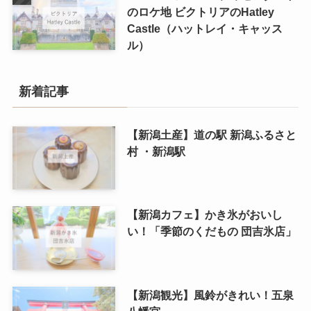
のロケ地 ビクトリアのHatley
Castle（ハットレイ・キャッス
ル）
新着記事
【新潟土産】道の駅 新潟ふるさと
村 ・新潟駅
【新潟カフェ】かき氷がおいし
い！「季節のくだもの 団吉氷店」
【新潟観光】風鈴がきれい！五泉