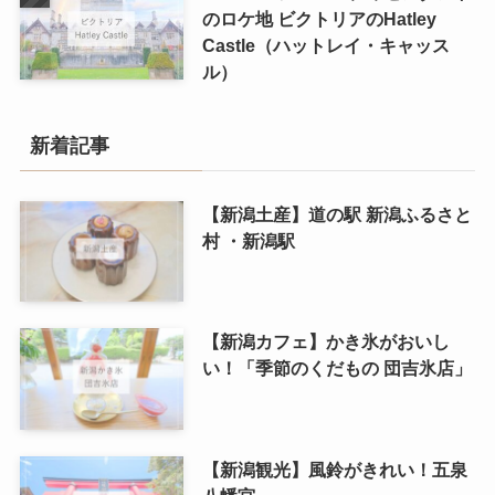
のロケ地 ビクトリアのHatley
Castle（ハットレイ・キャッス
ル）
新着記事
【新潟土産】道の駅 新潟ふるさと
村 ・新潟駅
【新潟カフェ】かき氷がおいし
い！「季節のくだもの 団吉氷店」
【新潟観光】風鈴がきれい！五泉