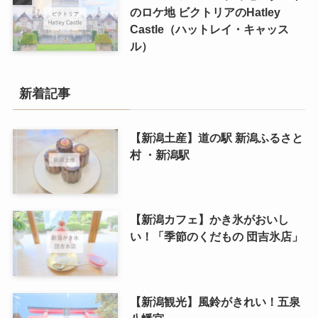
のロケ地 ビクトリアのHatley
Castle（ハットレイ・キャッス
ル）
新着記事
【新潟土産】道の駅 新潟ふるさと
村 ・新潟駅
【新潟カフェ】かき氷がおいし
い！「季節のくだもの 団吉氷店」
【新潟観光】風鈴がきれい！五泉