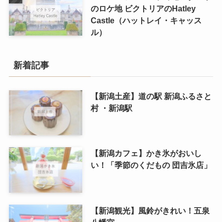
のロケ地 ビクトリアのHatley
Castle（ハットレイ・キャッス
ル）
新着記事
【新潟土産】道の駅 新潟ふるさと
村 ・新潟駅
【新潟カフェ】かき氷がおいし
い！「季節のくだもの 団吉氷店」
【新潟観光】風鈴がきれい！五泉