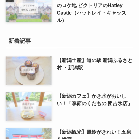
のロケ地 ビクトリアのHatley
Castle（ハットレイ・キャッス
ル）
新着記事
【新潟土産】道の駅 新潟ふるさと
村 ・新潟駅
【新潟カフェ】かき氷がおいし
い！「季節のくだもの 団吉氷店」
【新潟観光】風鈴がきれい！五泉