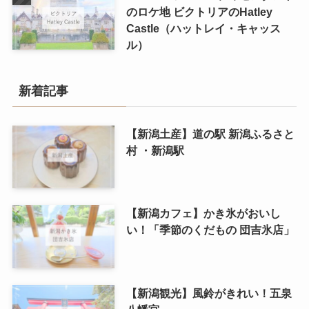
のロケ地 ビクトリアのHatley
Castle（ハットレイ・キャッス
ル）
新着記事
【新潟土産】道の駅 新潟ふるさと
村 ・新潟駅
【新潟カフェ】かき氷がおいし
い！「季節のくだもの 団吉氷店」
【新潟観光】風鈴がきれい！五泉