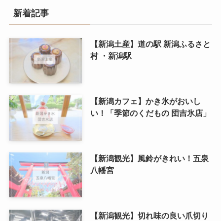
新着記事
【新潟土産】道の駅 新潟ふるさと
村 ・新潟駅
【新潟カフェ】かき氷がおいし
い！「季節のくだもの 団吉氷店」
【新潟観光】風鈴がきれい！五泉
八幡宮
【新潟観光】切れ味の良い爪切り