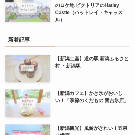
のロケ地 ビクトリアのHatley
Castle（ハットレイ・キャッス
ル）
新着記事
【新潟土産】道の駅 新潟ふるさと
村 ・新潟駅
【新潟カフェ】かき氷がおいし
い！「季節のくだもの 団吉氷店」
【新潟観光】風鈴がきれい！五泉