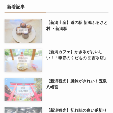
新着記事
【新潟土産】道の駅 新潟ふるさと
村 ・新潟駅
【新潟カフェ】かき氷がおいし
い！「季節のくだもの 団吉氷店」
【新潟観光】風鈴がきれい！五泉
八幡宮
【新潟観光】切れ味の良い爪切り