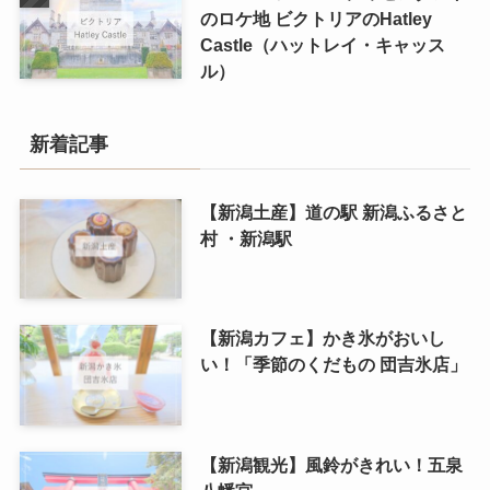
のロケ地 ビクトリアのHatley
Castle（ハットレイ・キャッス
ル）
新着記事
【新潟土産】道の駅 新潟ふるさと
村 ・新潟駅
【新潟カフェ】かき氷がおいし
い！「季節のくだもの 団吉氷店」
【新潟観光】風鈴がきれい！五泉