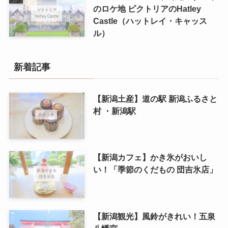
のロケ地 ビクトリアのHatley
Castle（ハットレイ・キャッス
ル）
新着記事
【新潟土産】道の駅 新潟ふるさと
村 ・新潟駅
【新潟カフェ】かき氷がおいし
い！「季節のくだもの 団吉氷店」
【新潟観光】風鈴がきれい！五泉