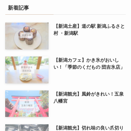
新着記事
【新潟土産】道の駅 新潟ふるさと
村 ・新潟駅
【新潟カフェ】かき氷がおいし
い！「季節のくだもの 団吉氷店」
【新潟観光】風鈴がきれい！五泉
八幡宮
【新潟観光】切れ味の良い爪切り