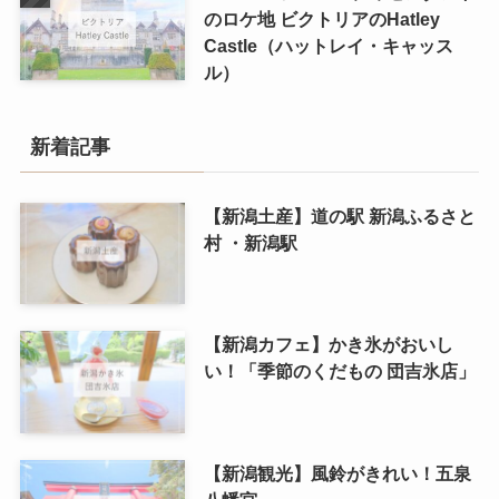
のロケ地 ビクトリアのHatley
Castle（ハットレイ・キャッス
ル）
新着記事
【新潟土産】道の駅 新潟ふるさと
村 ・新潟駅
【新潟カフェ】かき氷がおいし
い！「季節のくだもの 団吉氷店」
【新潟観光】風鈴がきれい！五泉