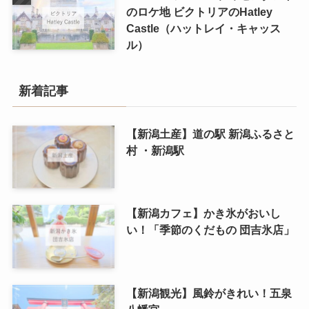
のロケ地 ビクトリアのHatley
Castle（ハットレイ・キャッス
ル）
新着記事
【新潟土産】道の駅 新潟ふるさと
村 ・新潟駅
【新潟カフェ】かき氷がおいし
い！「季節のくだもの 団吉氷店」
【新潟観光】風鈴がきれい！五泉